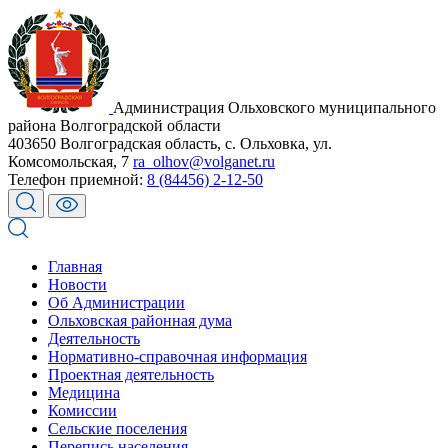
Администрация Ольховского муниципального
района Волгоградской области
403650 Волгоградская область, с. Ольховка, ул.
Комсомольская, 7
ra_olhov@volganet.ru
Телефон приемной:
8 (84456) 2-12-50
Главная
Новости
Об Администрации
Ольховская районная дума
Деятельность
Нормативно-справочная информация
Проектная деятельность
Медицина
Комиссии
Сельские поселения
Перепись населения