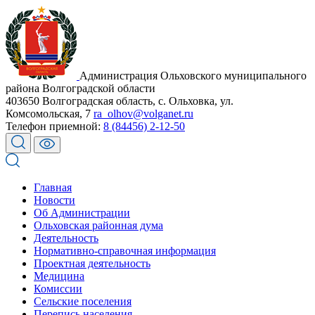
Администрация Ольховского муниципального
района Волгоградской области
403650 Волгоградская область, с. Ольховка, ул.
Комсомольская, 7
ra_olhov@volganet.ru
Телефон приемной:
8 (84456) 2-12-50
Главная
Новости
Об Администрации
Ольховская районная дума
Деятельность
Нормативно-справочная информация
Проектная деятельность
Медицина
Комиссии
Сельские поселения
Перепись населения