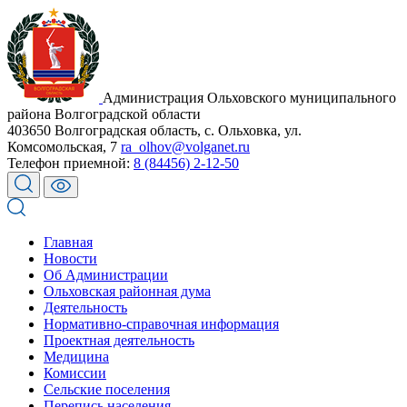
Администрация Ольховского муниципального
района Волгоградской области
403650 Волгоградская область, с. Ольховка, ул.
Комсомольская, 7
ra_olhov@volganet.ru
Телефон приемной:
8 (84456) 2-12-50
Главная
Новости
Об Администрации
Ольховская районная дума
Деятельность
Нормативно-справочная информация
Проектная деятельность
Медицина
Комиссии
Сельские поселения
Перепись населения