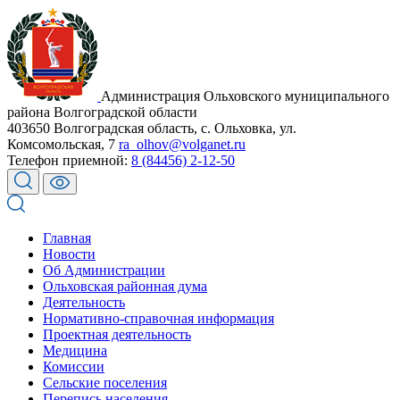
Администрация Ольховского муниципального
района Волгоградской области
403650 Волгоградская область, с. Ольховка, ул.
Комсомольская, 7
ra_olhov@volganet.ru
Телефон приемной:
8 (84456) 2-12-50
Главная
Новости
Об Администрации
Ольховская районная дума
Деятельность
Нормативно-справочная информация
Проектная деятельность
Медицина
Комиссии
Сельские поселения
Перепись населения