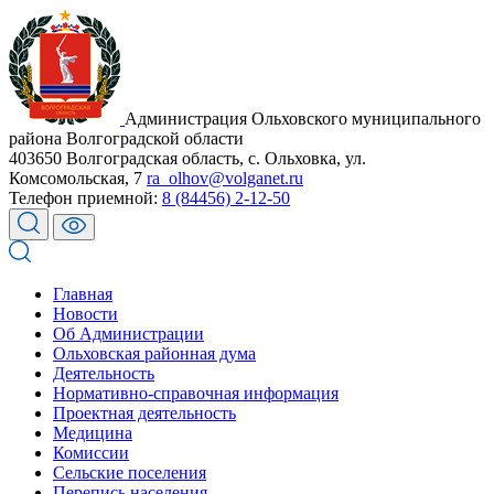
Администрация Ольховского муниципального
района Волгоградской области
403650 Волгоградская область, с. Ольховка, ул.
Комсомольская, 7
ra_olhov@volganet.ru
Телефон приемной:
8 (84456) 2-12-50
Главная
Новости
Об Администрации
Ольховская районная дума
Деятельность
Нормативно-справочная информация
Проектная деятельность
Медицина
Комиссии
Сельские поселения
Перепись населения