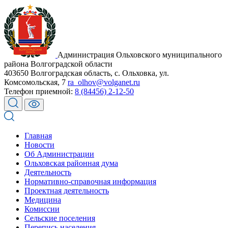
Администрация Ольховского муниципального
района Волгоградской области
403650 Волгоградская область, с. Ольховка, ул.
Комсомольская, 7
ra_olhov@volganet.ru
Телефон приемной:
8 (84456) 2-12-50
Главная
Новости
Об Администрации
Ольховская районная дума
Деятельность
Нормативно-справочная информация
Проектная деятельность
Медицина
Комиссии
Сельские поселения
Перепись населения