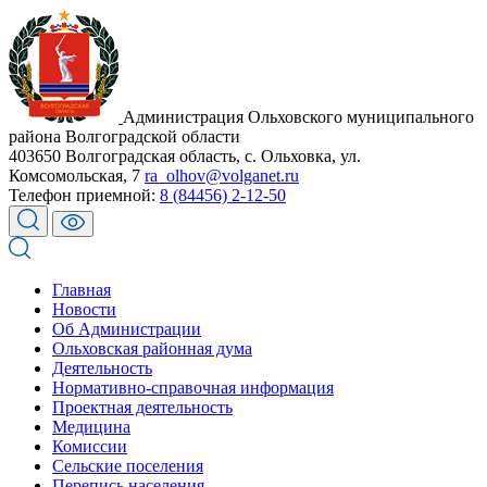
Администрация Ольховского муниципального
района Волгоградской области
403650 Волгоградская область, с. Ольховка, ул.
Комсомольская, 7
ra_olhov@volganet.ru
Телефон приемной:
8 (84456) 2-12-50
Главная
Новости
Об Администрации
Ольховская районная дума
Деятельность
Нормативно-справочная информация
Проектная деятельность
Медицина
Комиссии
Сельские поселения
Перепись населения