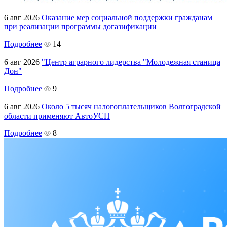
6 авг 2026
Оказание мер социальной поддержки гражданам
при реализации программы догазификации
Подробнее
14
6 авг 2026
"Центр аграрного лидерства "Молодежная станица
Дон"
Подробнее
9
6 авг 2026
Около 5 тысяч налогоплательщиков Волгоградской
области применяют АвтоУСН
Подробнее
8