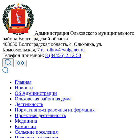
Администрация Ольховского муниципального
района Волгоградской области
403650 Волгоградская область, с. Ольховка, ул.
Комсомольская, 7
ra_olhov@volganet.ru
Телефон приемной:
8 (84456) 2-12-50
Главная
Новости
Об Администрации
Ольховская районная дума
Деятельность
Нормативно-справочная информация
Проектная деятельность
Медицина
Комиссии
Сельские поселения
Перепись населения