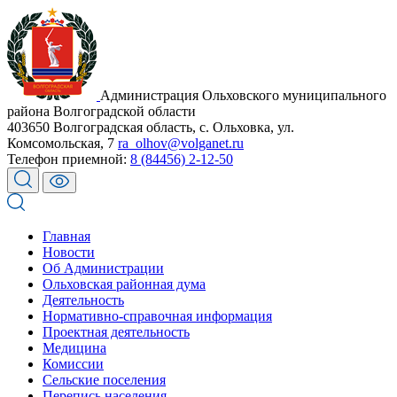
Администрация Ольховского муниципального
района Волгоградской области
403650 Волгоградская область, с. Ольховка, ул.
Комсомольская, 7
ra_olhov@volganet.ru
Телефон приемной:
8 (84456) 2-12-50
Главная
Новости
Об Администрации
Ольховская районная дума
Деятельность
Нормативно-справочная информация
Проектная деятельность
Медицина
Комиссии
Сельские поселения
Перепись населения