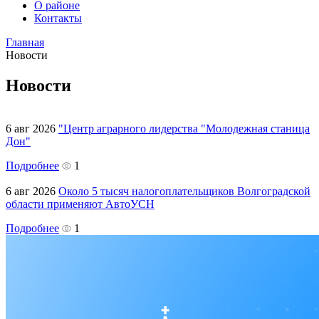
О районе
Контакты
Главная
Новости
Новости
6 авг 2026
"Центр аграрного лидерства "Молодежная станица
Дон"
Подробнее
1
6 авг 2026
Около 5 тысяч налогоплательщиков Волгоградской
области применяют АвтоУСН
Подробнее
1