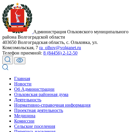
Администрация Ольховского муниципального
района Волгоградской области
403650 Волгоградская область, с. Ольховка, ул.
Комсомольская, 7
ra_olhov@volganet.ru
Телефон приемной:
8 (84456) 2-12-50
Главная
Новости
Об Администрации
Ольховская районная дума
Деятельность
Нормативно-справочная информация
Проектная деятельность
Медицина
Комиссии
Сельские поселения
Перепись населения