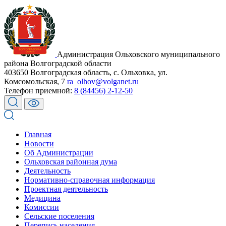
Администрация Ольховского муниципального
района Волгоградской области
403650 Волгоградская область, с. Ольховка, ул.
Комсомольская, 7
ra_olhov@volganet.ru
Телефон приемной:
8 (84456) 2-12-50
Главная
Новости
Об Администрации
Ольховская районная дума
Деятельность
Нормативно-справочная информация
Проектная деятельность
Медицина
Комиссии
Сельские поселения
Перепись населения