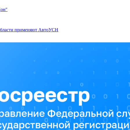
Дон"
 области применяют АвтоУСН