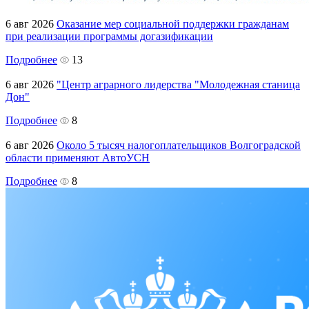
6 авг 2026
Оказание мер социальной поддержки гражданам
при реализации программы догазификации
Подробнее
13
6 авг 2026
"Центр аграрного лидерства "Молодежная станица
Дон"
Подробнее
8
6 авг 2026
Около 5 тысяч налогоплательщиков Волгоградской
области применяют АвтоУСН
Подробнее
8