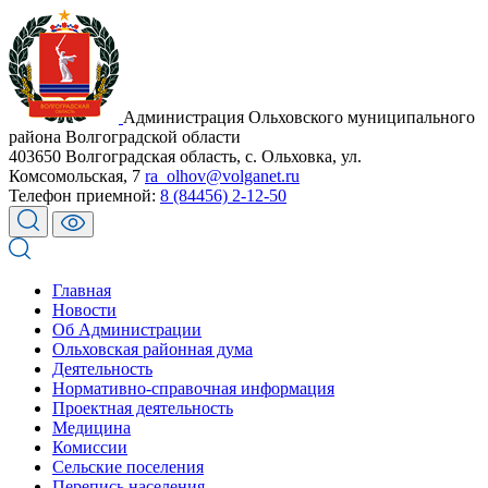
Администрация Ольховского муниципального
района Волгоградской области
403650 Волгоградская область, с. Ольховка, ул.
Комсомольская, 7
ra_olhov@volganet.ru
Телефон приемной:
8 (84456) 2-12-50
Главная
Новости
Об Администрации
Ольховская районная дума
Деятельность
Нормативно-справочная информация
Проектная деятельность
Медицина
Комиссии
Сельские поселения
Перепись населения