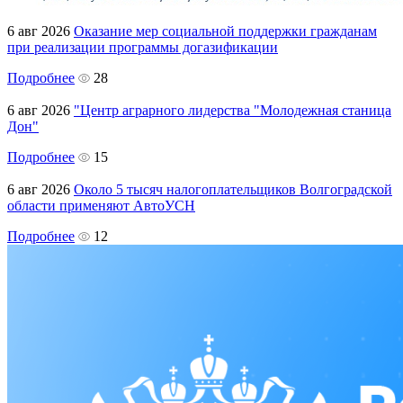
6 авг 2026
Оказание мер социальной поддержки гражданам
при реализации программы догазификации
Подробнее
28
6 авг 2026
"Центр аграрного лидерства "Молодежная станица
Дон"
Подробнее
15
6 авг 2026
Около 5 тысяч налогоплательщиков Волгоградской
области применяют АвтоУСН
Подробнее
12