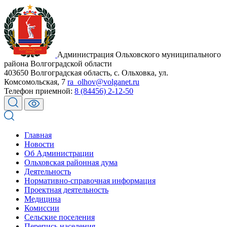
Администрация Ольховского муниципального
района Волгоградской области
403650 Волгоградская область, с. Ольховка, ул.
Комсомольская, 7
ra_olhov@volganet.ru
Телефон приемной:
8 (84456) 2-12-50
Главная
Новости
Об Администрации
Ольховская районная дума
Деятельность
Нормативно-справочная информация
Проектная деятельность
Медицина
Комиссии
Сельские поселения
Перепись населения