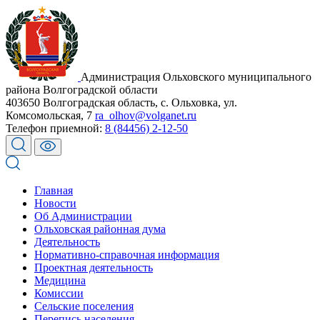
Администрация Ольховского муниципального
района Волгоградской области
403650 Волгоградская область, с. Ольховка, ул.
Комсомольская, 7
ra_olhov@volganet.ru
Телефон приемной:
8 (84456) 2-12-50
Главная
Новости
Об Администрации
Ольховская районная дума
Деятельность
Нормативно-справочная информация
Проектная деятельность
Медицина
Комиссии
Сельские поселения
Перепись населения