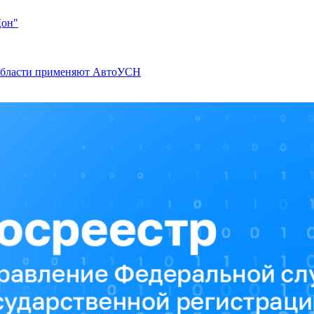
Дон"
 области применяют АвтоУСН