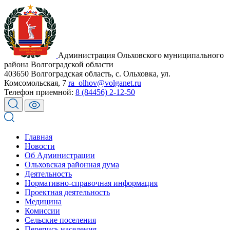
Администрация Ольховского муниципального
района Волгоградской области
403650 Волгоградская область, с. Ольховка, ул.
Комсомольская, 7
ra_olhov@volganet.ru
Телефон приемной:
8 (84456) 2-12-50
Главная
Новости
Об Администрации
Ольховская районная дума
Деятельность
Нормативно-справочная информация
Проектная деятельность
Медицина
Комиссии
Сельские поселения
Перепись населения