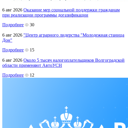
6 авг 2026
Оказание мер социальной поддержки гражданам
при реализации программы догазификации
Подробнее
30
6 авг 2026
"Центр аграрного лидерства "Молодежная станица
Дон"
Подробнее
15
6 авг 2026
Около 5 тысяч налогоплательщиков Волгоградской
области применяют АвтоУСН
Подробнее
12