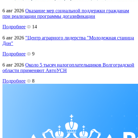
6 авг 2026
Оказание мер социальной поддержки гражданам
при реализации программы догазификации
Подробнее
14
6 авг 2026
"Центр аграрного лидерства "Молодежная станица
Дон"
Подробнее
9
6 авг 2026
Около 5 тысяч налогоплательщиков Волгоградской
области применяют АвтоУСН
Подробнее
8