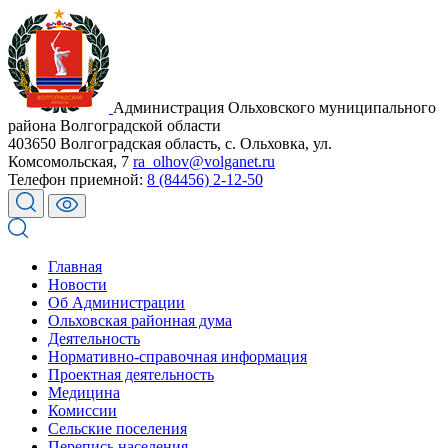
Администрация Ольховского муниципального
района Волгоградской области
403650 Волгоградская область, с. Ольховка, ул.
Комсомольская, 7
ra_olhov@volganet.ru
Телефон приемной:
8 (84456) 2-12-50
Главная
Новости
Об Администрации
Ольховская районная дума
Деятельность
Нормативно-справочная информация
Проектная деятельность
Медицина
Комиссии
Сельские поселения
Перепись населения